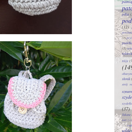
pamią
pat
piłka
(
pod
(12)
powitan
(1)
prze
pudełk
(3)
reni
rękawi
róże
(
(14
ołtarzo
słonik
strój r
sznur
szyde
szydełk
(37)
Takane
tort z 
(1)
waf
włóc