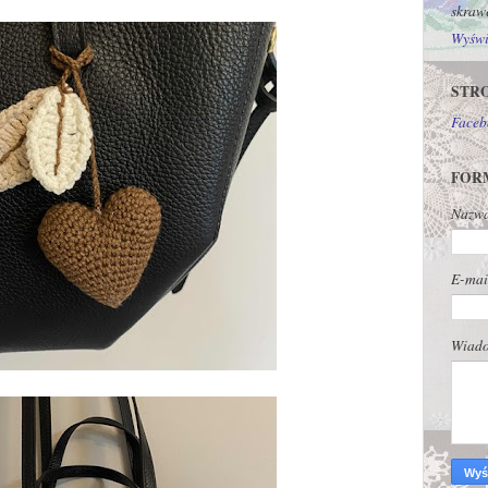
skraw
Wyświe
STR
Faceb
FOR
Nazw
E-ma
Wiad