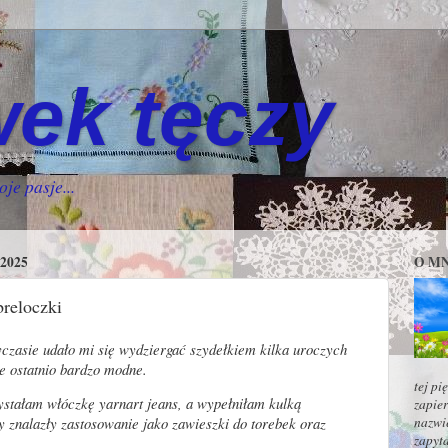
ek tęczy
oje pasje...
2025
O MN
breloczki
 udało mi się wydziergać szydełkiem kilka uroczych
ne ostatnio bardzo modne.
tej pi
ałam włóczkę yarnart jeans, a wypełniłam kulką
zapier
nazwie
 znalazły zastosowanie jako zawieszki do torebek oraz
zapyta