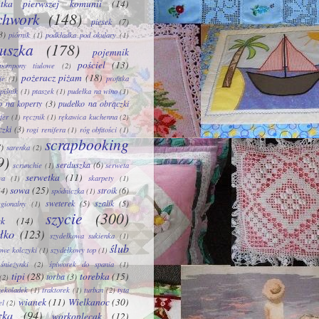
tka pierwszej komunii
(14)
chwork
(148)
piesek
(7)
3)
piórnik
(1)
podkładka pod okulary
(1)
uszka
(178)
pojemnik
pościel
(13)
pompony tiulowe
(2)
pożeracz piżam
(18)
ie
(1)
profitka
piśnik
(1)
ptaszek
(1)
pudełka na wino
(1)
o na koperty
(3)
pudełko na obrączki
fer
(1)
ręcznik
(1)
rękawica kuchenna
(2)
czki
(3)
rogi renifera
(1)
róg obfitości
(1)
scrapbooking
7)
sarenka
(2)
9)
serduszka
(6)
scrunchie
(1)
serweta
serwetka
(11)
wa
(1)
skarpety
(1)
sowa
(25)
(4)
stroik
(6)
spódniczka
(1)
sweterek
(5)
szalik
(5)
egionalny
(1)
szycie
(300)
ek
(14)
łko
(123)
szydełkowa sukienka
(1)
ślub
owe kolczyki
(1)
szydełkowy top
(1)
śnieżynki
(2)
śpiworek do spania
(1)
tipi
(28)
torebka
(15)
torba
(3)
(2)
czekoladek
(1)
traktorek
(1)
turban
(2)
tyta
wianek
(11)
Wielkanoc
(30)
el
(2)
zka
(94)
workoplecak
(12)