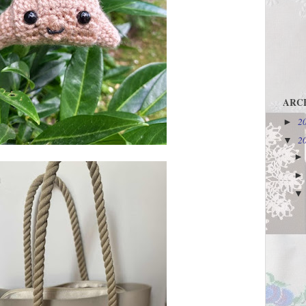
ARC
2
►
2
▼