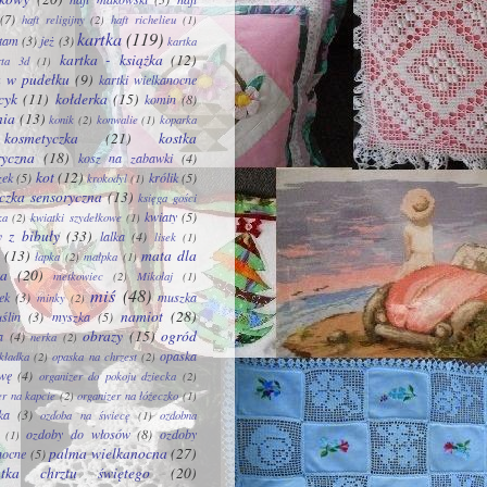
(7)
haft religijny
(2)
haft richelieu
(1)
kartka
(119)
tam
(3)
jeż
(3)
kartka
kartka - książka
(12)
rta 3d
(1)
a w pudełku
(9)
kartki wielkanocne
cyk
(11)
kołderka
(15)
komin
(8)
nia
(13)
konik
(2)
konwalie
(1)
koparka
kosmetyczka
(21)
kostka
ryczna
(18)
kosz na zabawki
(4)
kot
(12)
zek
(5)
królik
(5)
krokodyl
(1)
eczka sensoryczna
(13)
księga gości
kwiaty
(5)
ka
(2)
kwiatki szydełkowe
(1)
y z bibuły
(33)
lalka
(4)
lisek
(1)
(13)
mata dla
łapka
(2)
małpka
(1)
ka
(20)
metkowiec
(2)
Mikołaj
(1)
miś
(48)
ek
(3)
muszka
minky
(2)
namiot
(28)
ślin
(3)
myszka
(5)
obrazy
(15)
ogród
a
(4)
nerka
(2)
opaska
kładka
(2)
opaska na chrzest
(2)
wę
(4)
organizer do pokoju dziecka
(2)
er na kapcie
(2)
organizer na łóżeczko
(1)
ka
(3)
ozdoba na świecę
(1)
ozdobna
ozdoby do włosów
(8)
ozdoby
(1)
palma wielkanocna
(27)
nocne
(5)
ątka chrztu świętego
(20)