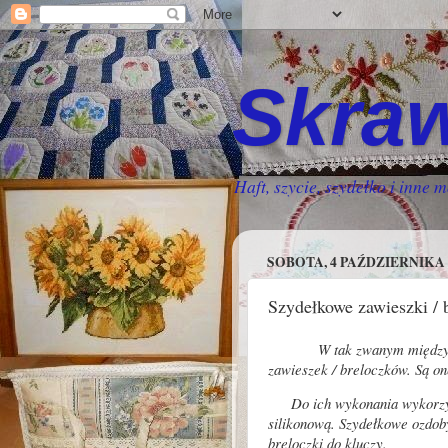
Skraw
Haft, szycie, szydełko i inne m
SOBOTA, 4 PAŹDZIERNIKA 
Szydełkowe zawieszki / 
W tak zwanym międzyczasie
zawieszek / breloczków. Są o
Do ich wykonania wykorzyst
silikonową. Szydełkowe ozdoby
breloczki do kluczy.