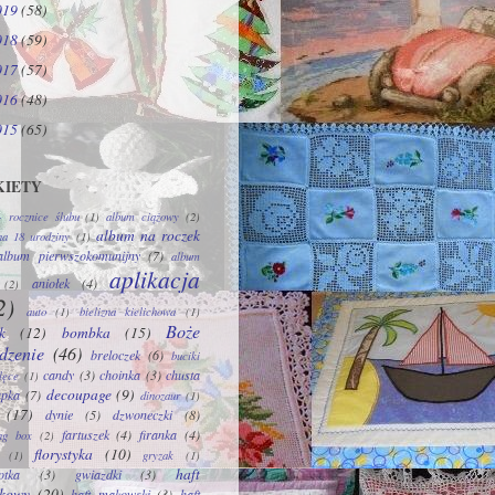
019
(58)
018
(59)
017
(57)
016
(48)
015
(65)
KIETY
 rocznice ślubu
(1)
album ciążowy
(2)
album na roczek
na 18 urodziny
(1)
album pierwszokomunijny
(7)
album
aplikacja
aniołek
(4)
(2)
2)
auto
(1)
bielizna kielichowa
(1)
Boże
k
(12)
bombka
(15)
dzenie
(46)
breloczek
(6)
buciki
candy
(3)
choinka
(3)
chusta
lęce
(1)
decoupage
(9)
apka
(7)
dinozaur
(1)
(17)
dynie
(5)
dzwoneczki
(8)
fartuszek
(4)
firanka
(4)
ng box
(2)
florystyka
(10)
(1)
gryzak
(1)
haft
otka
(3)
gwiazdki
(3)
ykowy
(20)
haft makowski
(3)
haft