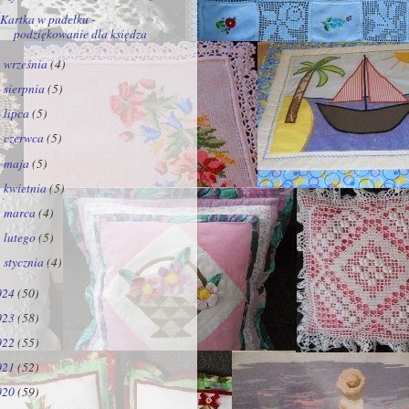
Kartka w pudełku -
podziękowanie dla księdza
września
(4)
►
sierpnia
(5)
►
lipca
(5)
►
czerwca
(5)
►
maja
(5)
►
kwietnia
(5)
►
marca
(4)
►
lutego
(5)
►
stycznia
(4)
►
024
(50)
023
(58)
022
(55)
021
(52)
020
(59)