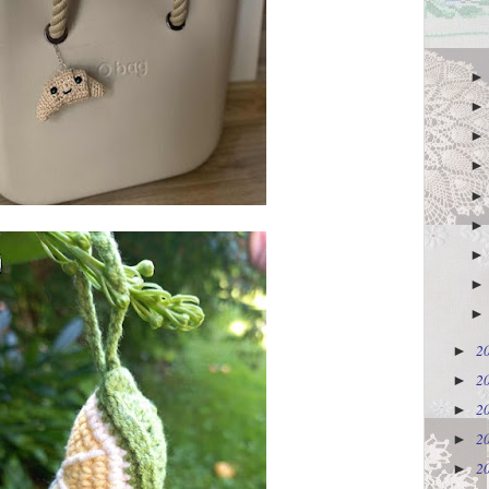
2
►
2
►
2
►
2
►
2
►