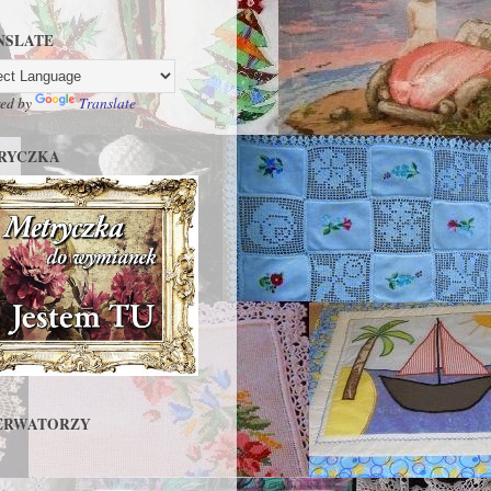
NSLATE
ed by
Translate
RYCZKA
ERWATORZY