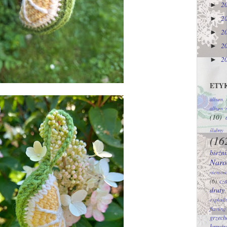
2
►
2
►
2
►
2
►
2
►
ETY
album -
album 
(10)
ślubny
(16
bieżni
Naro
niemow
(6)
cz
druty
explodi
flaming
grzech
krzyż