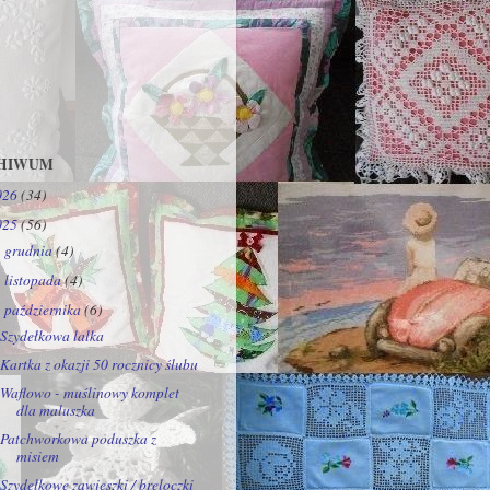
HIWUM
026
(34)
025
(56)
grudnia
(4)
►
listopada
(4)
►
października
(6)
▼
Szydełkowa lalka
Kartka z okazji 50 rocznicy ślubu
Waflowo - muślinowy komplet
dla maluszka
Patchworkowa poduszka z
misiem
Szydełkowe zawieszki / breloczki