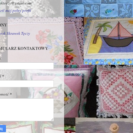
ekteczy@gmail.com
tl mój pełny profil
ONY
ook Skrawek Tęczy
MULARZ KONTAKTOWY
a
*
il
*
omość