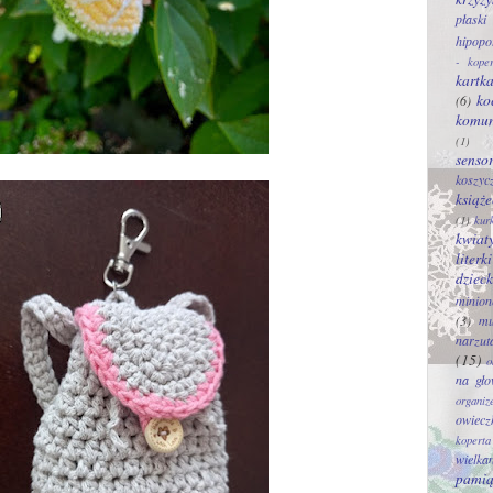
płaski
hipopo
- kope
kartk
ko
(6)
komu
(1)
senso
koszyc
książ
(1)
kur
kwiat
literki
dziec
minion
(3)
mu
narzut
(15)
o
na gło
organiz
owiecz
koperta
wielka
pami