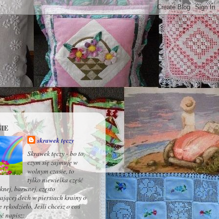
IE
skrawek tęczy
Skrawek tęczy - bo to,
czym się zajmuję w
wolnym czasie, to
tylko niewielka część
ęknej, barwnej, często
ającej dech w piersiach krainy o
 rękodzieło. Jeśli chcesz o coś
ć napisz: